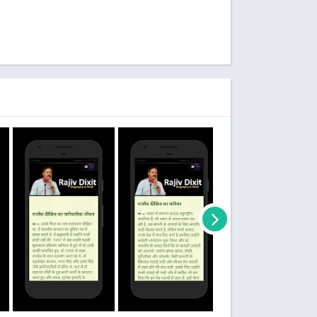
ajiv Dixit Biography,Rajiv Dixit ka jeevan